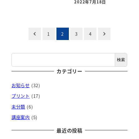
2022年7月18日
投稿日
投
1
2
3
4
稿
検
の
検索
索
ペ
カテゴリー
ー
お知らせ
(32)
ジ
プリント
(17)
未分類
(6)
送
講座案内
(5)
り
最近の投稿