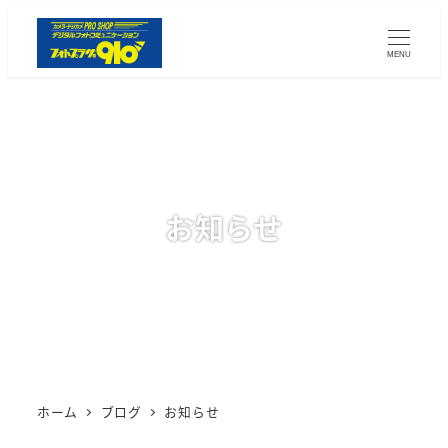
メ
イ
MENU
ン
コ
ン
テ
ン
ツ
お知らせ
へ
移
動
ホーム
ブログ
お知らせ