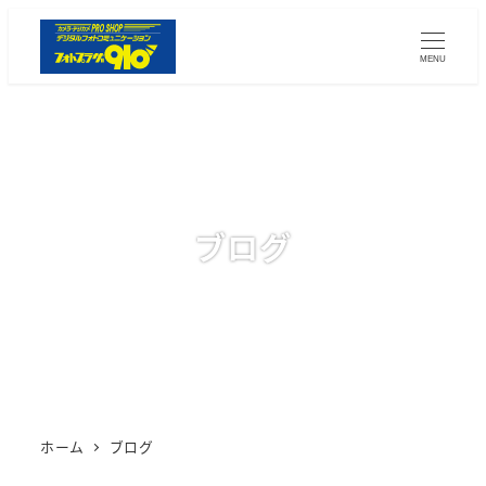
メ
イ
MENU
ン
コ
ン
テ
ン
ツ
ブログ
へ
移
動
ホーム
ブログ