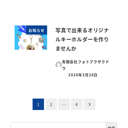
投稿日
写真で出来るオリジナ
お知らせ
ルキーホルダーを作り
ませんか
有限会社フォトプラザクド
ウ
2026年3月28日
投稿日
投
1
2
…
4
稿
検
の