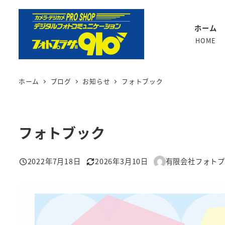
メ
イ
ホーム
ン
HOME
コ
ン
テ
ホーム
ブログ
お知らせ
フォトブック
ン
ツ
へ
フォトブック
移
動
2022年7月18日
2026年3月10日
有限会社フォト
投稿日
更新日
著
者