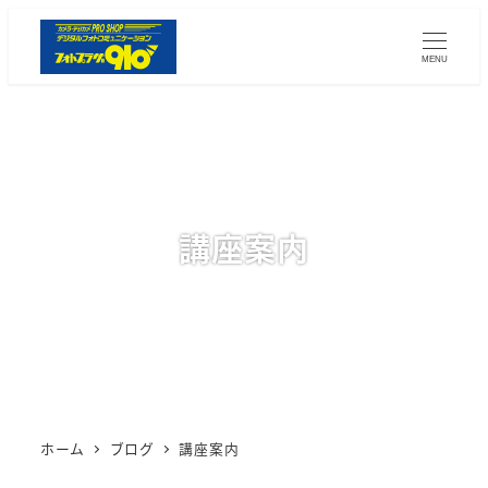
メ
イ
MENU
ン
コ
ン
テ
ン
ツ
講座案内
へ
移
動
ホーム
ブログ
講座案内