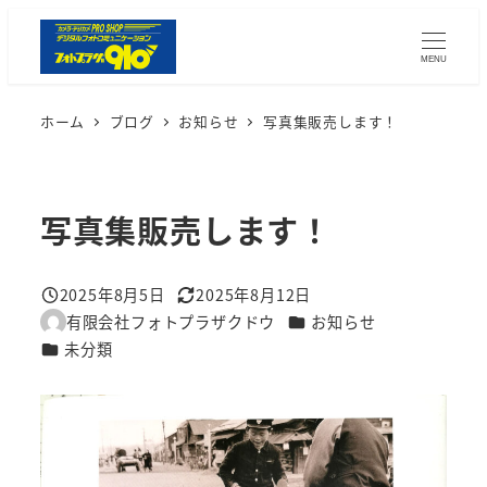
メ
イ
MENU
ン
コ
ホーム
ブログ
お知らせ
写真集販売します！
ン
テ
ン
写真集販売します！
ツ
へ
2025年8月5日
2025年8月12日
移
投稿日
更新日
カテゴリー
有限会社フォトプラザクドウ
お知らせ
動
著
カテゴリー
未分類
者